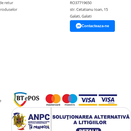
de retur
RO37719650
Produselor
str. Cetatianu Ioan, 15
Galati, Galati
Contacteaza-ne
e