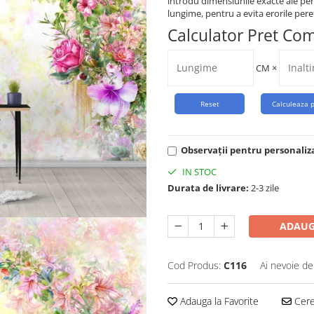
introdu dimensiunile exacte ale per
lungime, pentru a evita erorile peret
Calculator Pret Co
CM
×
Observații pentru personaliz
IN STOC
Durata de livrare:
2-3 zile
ADAUG
Cod Produs:
C116
Ai nevoie de
Adauga la Favorite
Cere 