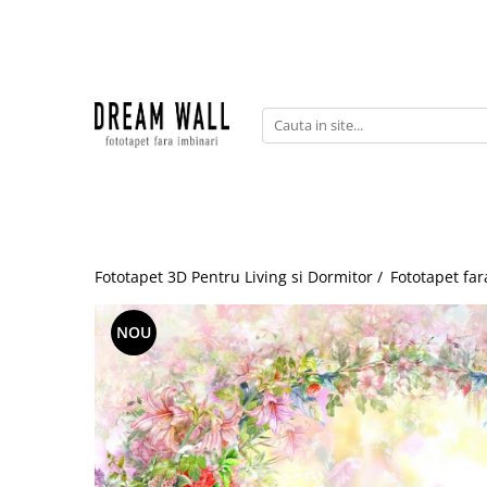
Fototapet fara imbinari
ExclusivArt
Abstract
Arhitectura
Fluid Art
Forme Geometrice
Fototapet 3D Pentru Living si Dormitor /
Fototapet far
Fototapet 3D
Frescă
NOU
Frunze
Natura
Peisaj
Pentru copii