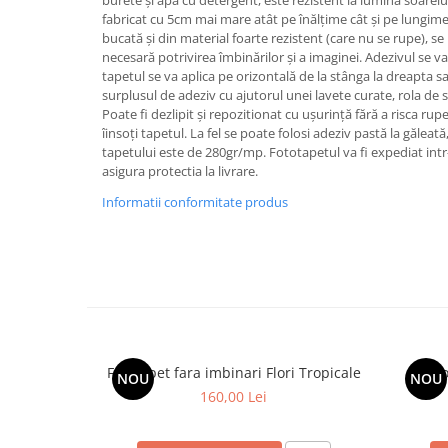
burete și apă cu detergent, este rezistent la lumina soarelui
fabricat cu 5cm mai mare atât pe înălțime cât și pe lungime.
bucată și din material foarte rezistent (care nu se rupe), s
necesară potrivirea îmbinărilor și a imaginei. Adezivul se va
tapetul se va aplica pe orizontală de la stânga la dreapta sa
surplusul de adeziv cu ajutorul unei lavete curate, rola de s
Poate fi dezlipit și repozitionat cu ușurință fără a risca rupe
îinsoți tapetul. La fel se poate folosi adeziv pastă la gălea
tapetului este de 280gr/mp. Fototapetul va fi expediat intr
asigura protectia la livrare.
Informatii conformitate produs
Fototapet fara imbinari Flori Tropicale
Foto
NOU
NOU
160,00 Lei