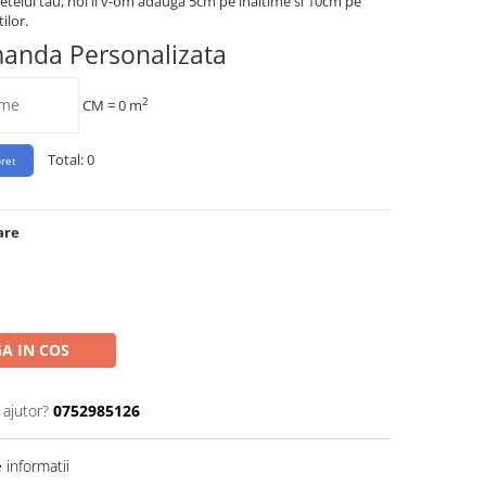
etelui tau, noi ii v-om adauga 5cm pe inaltime si 10cm pe
ilor.
manda Personalizata
2
CM =
0
m
Total:
0
are
A IN COS
 ajutor?
0752985126
informatii