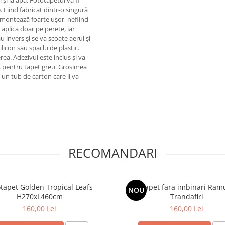
 și la apă. Fototapetul va fi
 Fiind fabricat dintr-o singură
e montează foarte ușor, nefiind
 aplica doar pe perete, iar
u invers și se va scoate aerul și
ilicon sau spaclu de plastic.
rea. Adezivul este inclus și va
tă, pentru tapet greu. Grosimea
-un tub de carton care ii va
RECOMANDARI
tapet Golden Tropical Leafs
Fototapet fara imbinari Ram
NOU
H270xL460cm
Trandafiri
160,00 Lei
160,00 Lei