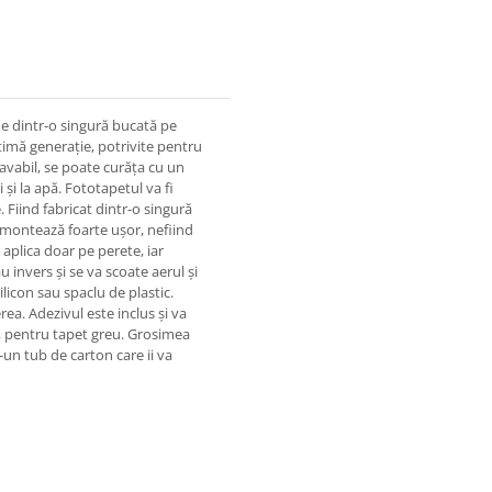
ne dintr-o singură bucată pe
timă generație, potrivite pentru
lavabil, se poate curăța cu un
 și la apă. Fototapetul va fi
 Fiind fabricat dintr-o singură
e montează foarte ușor, nefiind
 aplica doar pe perete, iar
u invers și se va scoate aerul și
ilicon sau spaclu de plastic.
rea. Adezivul este inclus și va
tă, pentru tapet greu. Grosimea
-un tub de carton care ii va