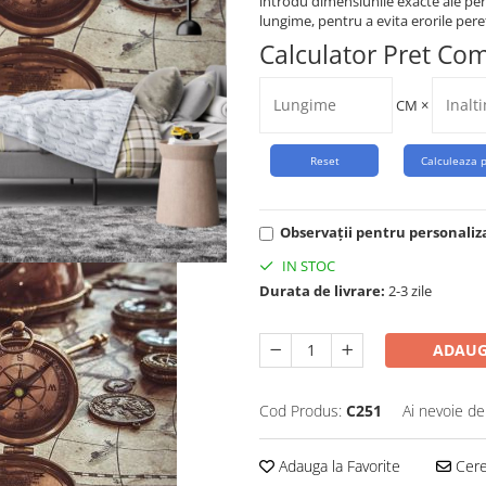
introdu dimensiunile exacte ale per
lungime, pentru a evita erorile peret
Calculator Pret Co
CM
×
Observații pentru personaliz
IN STOC
Durata de livrare:
2-3 zile
ADAUG
Cod Produs:
C251
Ai nevoie de
Adauga la Favorite
Cere 