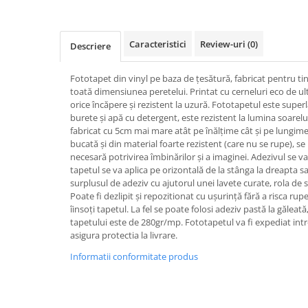
Caracteristici
Review-uri
(0)
Descriere
Fototapet din vinyl pe baza de țesătură, fabricat pentru ti
toată dimensiunea peretelui. Printat cu cerneluri eco de ul
orice încăpere și rezistent la uzură. Fototapetul este super
burete și apă cu detergent, este rezistent la lumina soarelui
fabricat cu 5cm mai mare atât pe înălțime cât și pe lungime.
bucată și din material foarte rezistent (care nu se rupe), s
necesară potrivirea îmbinărilor și a imaginei. Adezivul se va
tapetul se va aplica pe orizontală de la stânga la dreapta sa
surplusul de adeziv cu ajutorul unei lavete curate, rola de s
Poate fi dezlipit și repozitionat cu ușurință fără a risca rupe
îinsoți tapetul. La fel se poate folosi adeziv pastă la gălea
tapetului este de 280gr/mp. Fototapetul va fi expediat intr
asigura protectia la livrare.
Informatii conformitate produs