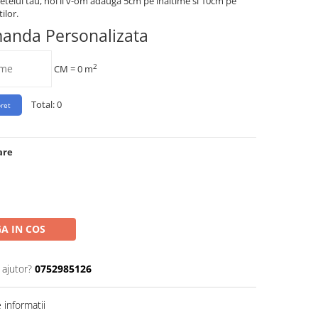
etelui tau, noi ii v-om adauga 5cm pe inaltime si 10cm pe
ilor.
manda Personalizata
2
CM =
0
m
Total:
0
are
A IN COS
 ajutor?
0752985126
informatii