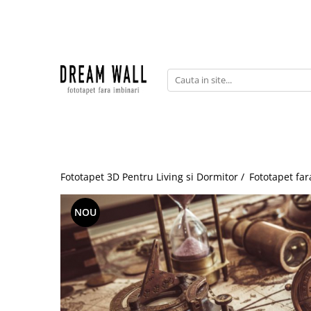
Fototapet fara imbinari
ExclusivArt
Abstract
Arhitectura
Fluid Art
Forme Geometrice
Fototapet 3D Pentru Living si Dormitor /
Fototapet far
Fototapet 3D
Frescă
NOU
Frunze
Natura
Peisaj
Pentru copii