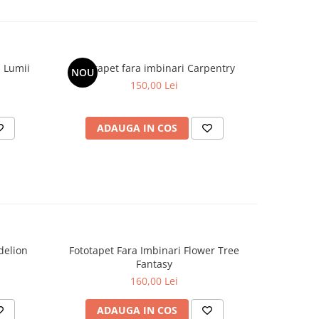
a Lumii
Fototapet fara imbinari Carpentry
NOU
150,00 Lei
ADAUGA IN COS
delion
Fototapet Fara Imbinari Flower Tree
Fototapet
Fantasy
160,00 Lei
ADAUGA IN COS
AD