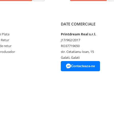
DATE COMERCIALE
 Plata
Printdream Real s.r.l.
e Retur
j17/962/2017
de retur
RO37719650
Produselor
str. Cetatianu Ioan, 15
Galati, Galati
Contacteaza-ne