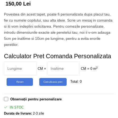
Tropical
150,00 Lei
Watercolor
Povestea din acest tapet, poate fi personalizata dupa placul tau,
fie cu numele copilului, sau alta ideie. Scrie un mesaj in comanda
si iti vom indeplini solicitarea. Pentru comezile personalizate,
introdu dimensiunile exacte ale peretelui tau, noi ii v-om adauga
5cm pe inaltime si 10cm pe lungime, pentru a evita erorile
peretilor.
Calculator Pret Comanda Personalizata
2
CM
×
CM =
0
m
Total:
0
Observații pentru personalizare
IN STOC
Durata de livrare:
2-3 zile