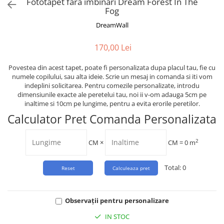
Tropical
Fototapet fara imbinari Dream Forest In The
Fog
Watercolor
DreamWall
170,00 Lei
Povestea din acest tapet, poate fi personalizata dupa placul tau, fie cu
numele copilului, sau alta ideie. Scrie un mesaj in comanda si iti vom
indeplini solicitarea. Pentru comezile personalizate, introdu
dimensiunile exacte ale peretelui tau, noi ii v-om adauga 5cm pe
inaltime si 10cm pe lungime, pentru a evita erorile peretilor.
Calculator Pret Comanda Personalizata
2
CM
×
CM =
0
m
Total:
0
Observații pentru personalizare
IN STOC