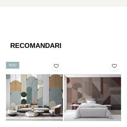
Fototapetul va fi expediat intr-un tub de carton care ii va asigura
protectia la livrare.
RECOMANDARI
NOU