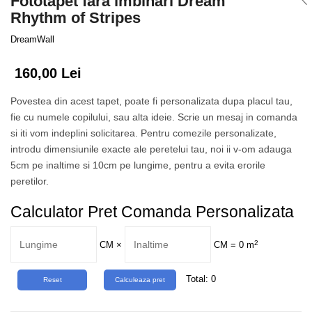
Fototapet fara imbinari Dream
Tropical
Rhythm of Stripes
Watercolor
DreamWall
160,00 Lei
Povestea din acest tapet, poate fi personalizata dupa placul tau,
fie cu numele copilului, sau alta ideie. Scrie un mesaj in comanda
si iti vom indeplini solicitarea. Pentru comezile personalizate,
introdu dimensiunile exacte ale peretelui tau, noi ii v-om adauga
5cm pe inaltime si 10cm pe lungime, pentru a evita erorile
peretilor.
Calculator Pret Comanda Personalizata
2
CM
×
CM =
0
m
Total:
0