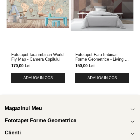
Fototapet fara imbinari World
Fototapet Fara Imbinari
Fly Map - Camera Copilului
Forme Geometrice - Living &
Dormitor
170,00 Lei
150,00 Lei
ADAUGA IN COS
ADAUGA IN COS
Magazinul Meu
Fototapet Forme Geometrice
Clienti