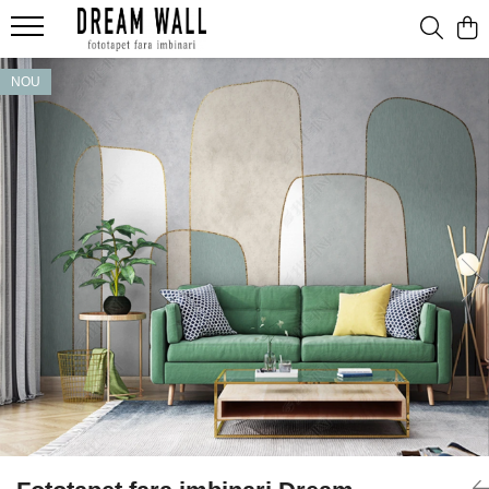
Fototapet fara imbinari
NOU
ExclusivArt
Abstract
Arhitectura
Fluid Art
Forme Geometrice
Fototapet 3D
Frescă
Frunze
Natura
Peisaj
Pentru copii