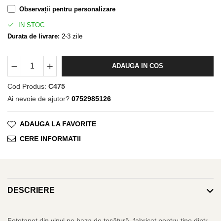
Observații pentru personalizare
IN STOC
Durata de livrare:
2-3 zile
ADAUGA IN COS
Cod Produs:
C475
Ai nevoie de ajutor?
0752985126
ADAUGA LA FAVORITE
CERE INFORMATII
DESCRIERE
Fototapet din vinyl pe baza de țesătură, fabricat pentru tine dintr-