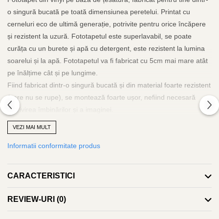
o singură bucată pe toată dimensiunea peretelui. Printat cu
cerneluri eco de ultimă generație, potrivite pentru orice încăpere
și rezistent la uzură. Fototapetul este superlavabil, se poate
curăța cu un burete și apă cu detergent, este rezistent la lumina
soarelui și la apă. Fototapetul va fi fabricat cu 5cm mai mare atât
pe înălțime cât și pe lungime.
Fiind fabricat dintr-o singură bucată și din material foarte rezistent
(care nu se rupe), se montează foarte ușor, nefiind necesară
potrivirea îmbinărilor și a imaginei.
Adezivul se va aplica doar pe perete, iar tapetul se va aplica pe
VEZI MAI MULT
orizontală de la stânga la dreapta sau invers și se va scoate aerul
Informatii conformitate produs
și surplusul de adeziv cu ajutorul unei lavete curate, rola de silicon
sau spaclu de plastic. Poate fi dezlipit și repozitionat cu ușurință
fără a risca ruperea.
CARACTERISTICI
Adezivul este inclus și va îinsoți tapetul. La fel se poate folosi
adeziv pastă la găleată, pentru tapet greu. Grosimea tapetului
REVIEW-URI
(0)
este de 280gr/mp.