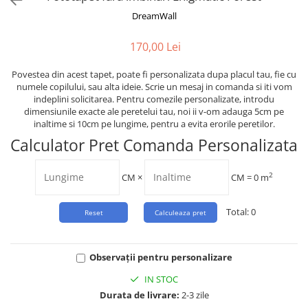
Tropical
DreamWall
Watercolor
170,00 Lei
Povestea din acest tapet, poate fi personalizata dupa placul tau, fie cu
numele copilului, sau alta ideie. Scrie un mesaj in comanda si iti vom
indeplini solicitarea. Pentru comezile personalizate, introdu
dimensiunile exacte ale peretelui tau, noi ii v-om adauga 5cm pe
inaltime si 10cm pe lungime, pentru a evita erorile peretilor.
Calculator Pret Comanda Personalizata
2
CM
×
CM =
0
m
Total:
0
Observații pentru personalizare
IN STOC
Durata de livrare:
2-3 zile