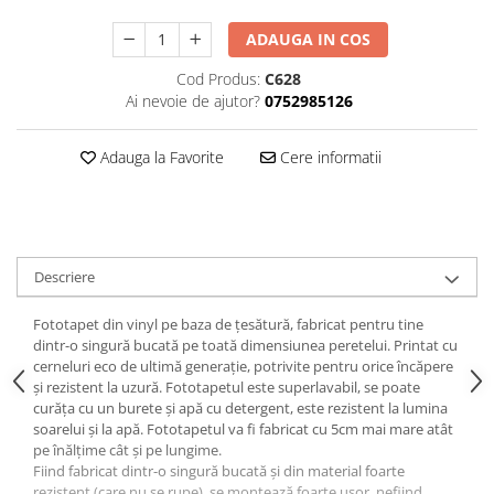
ADAUGA IN COS
Cod Produs:
C628
Ai nevoie de ajutor?
0752985126
Adauga la Favorite
Cere informatii
Descriere
Fototapet din vinyl pe baza de țesătură, fabricat pentru tine
dintr-o singură bucată pe toată dimensiunea peretelui. Printat cu
cerneluri eco de ultimă generație, potrivite pentru orice încăpere
și rezistent la uzură. Fototapetul este superlavabil, se poate
curăța cu un burete și apă cu detergent, este rezistent la lumina
soarelui și la apă. Fototapetul va fi fabricat cu 5cm mai mare atât
pe înălțime cât și pe lungime.
Fiind fabricat dintr-o singură bucată și din material foarte
rezistent (care nu se rupe), se montează foarte ușor, nefiind