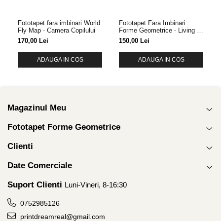
Fototapet fara imbinari World
Fototapet Fara Imbinari
Fly Map - Camera Copilului
Forme Geometrice - Living &
Dormitor
170,00 Lei
150,00 Lei
ADAUGA IN COS
ADAUGA IN COS
Magazinul Meu
Fototapet Forme Geometrice
Clienti
Date Comerciale
Suport Clienti
Luni-Vineri, 8-16:30
0752985126
printdreamreal@gmail.com