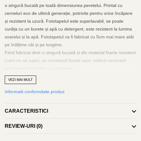
o singură bucată pe toată dimensiunea peretelui. Printat cu
cerneluri eco de ultimă generație, potrivite pentru orice încăpere
și rezistent la uzură. Fototapetul este superlavabil, se poate
curăța cu un burete și apă cu detergent, este rezistent la lumina
soarelui și la apă. Fototapetul va fi fabricat cu 5cm mai mare atât
pe înălțime cât și pe lungime.
Fiind fabricat dintr-o singură bucată și din material foarte rezistent
(care nu se rupe), se montează foarte ușor, nefiind necesară
potrivirea îmbinărilor și a imaginei.
Adezivul se va aplica doar pe perete, iar tapetul se va aplica pe
VEZI MAI MULT
orizontală de la stânga la dreapta sau invers și se va scoate aerul
Informatii conformitate produs
și surplusul de adeziv cu ajutorul unei lavete curate, rola de silicon
sau spaclu de plastic. Poate fi dezlipit și repozitionat cu ușurință
fără a risca ruperea.
CARACTERISTICI
Adezivul este inclus și va îinsoți tapetul. La fel se poate folosi
adeziv pastă la găleată, pentru tapet greu. Grosimea tapetului
REVIEW-URI
(0)
este de 280gr/mp.
Fototapetul va fi expediat intr-un tub de carton care ii va asigura