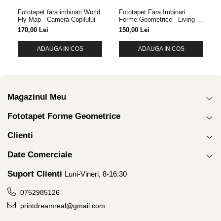
Fototapet fara imbinari World
Fototapet Fara Imbinari
Fly Map - Camera Copilului
Forme Geometrice - Living &
Dormitor
170,00 Lei
150,00 Lei
ADAUGA IN COS
ADAUGA IN COS
Magazinul Meu
Fototapet Forme Geometrice
Clienti
Date Comerciale
Suport Clienti
Luni-Vineri, 8-16:30
0752985126
printdreamreal@gmail.com