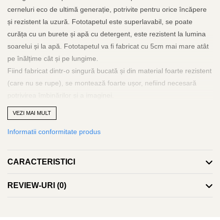
cerneluri eco de ultimă generație, potrivite pentru orice încăpere
și rezistent la uzură. Fototapetul este superlavabil, se poate
curăța cu un burete și apă cu detergent, este rezistent la lumina
soarelui și la apă. Fototapetul va fi fabricat cu 5cm mai mare atât
pe înălțime cât și pe lungime.
Fiind fabricat dintr-o singură bucată și din material foarte rezistent
(care nu se rupe), se montează foarte ușor, nefiind necesară
potrivirea îmbinărilor și a imaginei.
Adezivul se va aplica doar pe perete, iar tapetul se va aplica pe
VEZI MAI MULT
orizontală de la stânga la dreapta sau invers și se va scoate aerul
Informatii conformitate produs
și surplusul de adeziv cu ajutorul unei lavete curate, rola de silicon
sau spaclu de plastic. Poate fi dezlipit și repozitionat cu ușurință
fără a risca ruperea.
CARACTERISTICI
Adezivul este inclus și va îinsoți tapetul. La fel se poate folosi
adeziv pastă la găleată, pentru tapet greu. Grosimea tapetului
REVIEW-URI
(0)
este de 280gr/mp.
Fototapetul va fi expediat intr-un tub de carton care ii va asigura
protectia la livrare.