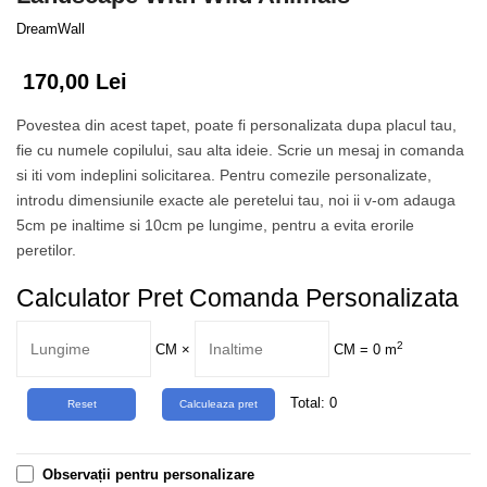
Tropical
DreamWall
Watercolor
170,00 Lei
Povestea din acest tapet, poate fi personalizata dupa placul tau,
fie cu numele copilului, sau alta ideie. Scrie un mesaj in comanda
si iti vom indeplini solicitarea. Pentru comezile personalizate,
introdu dimensiunile exacte ale peretelui tau, noi ii v-om adauga
5cm pe inaltime si 10cm pe lungime, pentru a evita erorile
peretilor.
Calculator Pret Comanda Personalizata
2
CM
×
CM =
0
m
Total:
0
Observații pentru personalizare