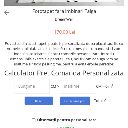
Tropical
Watercolor
Fototapet fara imbinari Taiga
DreamWall
170,00 Lei
Povestea din acest tapet, poate fi personalizata dupa placul tau, fie cu
numele copilului, sau alta ideie. Scrie un mesaj in comanda si iti vom
indeplini solicitarea. Pentru comezile personalizate, introdu
dimensiunile exacte ale peretelui tau, noi ii v-om adauga 5cm pe
inaltime si 10cm pe lungime, pentru a evita erorile peretilor.
Calculator Pret Comanda Personalizata
2
CM
×
CM =
0
m
Total:
0
Observații pentru personalizare