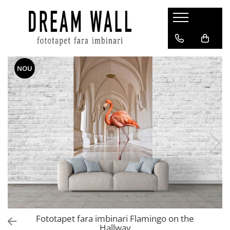
Fototapet fara imbinari
ExclusivArt
NOU
Abstract
Arhitectura
Fluid Art
Forme Geometrice
Fototapet 3D
Frescă
Frunze
Natura
Peisaj
Pentru copii
Fototapet fara imbinari Flamingo on the
Hallway