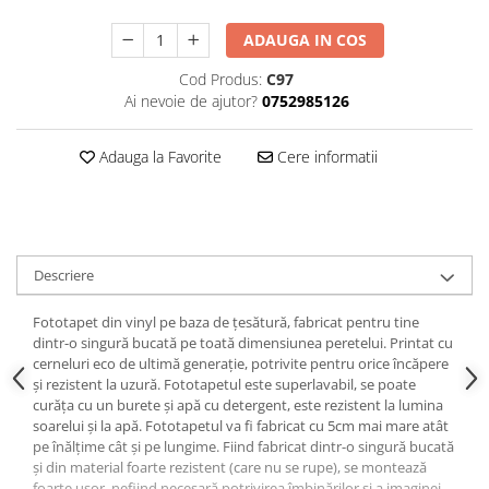
ADAUGA IN COS
Cod Produs:
C97
Ai nevoie de ajutor?
0752985126
Adauga la Favorite
Cere informatii
Descriere
Fototapet din vinyl pe baza de țesătură, fabricat pentru tine
dintr-o singură bucată pe toată dimensiunea peretelui. Printat cu
cerneluri eco de ultimă generație, potrivite pentru orice încăpere
și rezistent la uzură. Fototapetul este superlavabil, se poate
curăța cu un burete și apă cu detergent, este rezistent la lumina
soarelui și la apă. Fototapetul va fi fabricat cu 5cm mai mare atât
pe înălțime cât și pe lungime. Fiind fabricat dintr-o singură bucată
și din material foarte rezistent (care nu se rupe), se montează
foarte ușor, nefiind necesară potrivirea îmbinărilor și a imaginei.