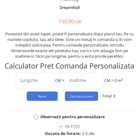
Tropical
DreamWall
Watercolor
150,00 Lei
Povestea din acest tapet, poate fi personalizata dupa placul tau, fie cu
numele copilului, sau alta ideie. Scrie un mesaj in comanda si iti vom
indeplini solicitarea. Pentru comezile personalizate, introdu
dimensiunile exacte ale peretelui tau, noi ii v-om adauga 5cm pe
inaltime si 10cm pe lungime, pentru a evita erorile peretilor.
Calculator Pret Comanda Personalizata
2
CM
×
CM =
0
m
Total:
0
Observații pentru personalizare
IN STOC
Durata de livrare:
2-3 zile