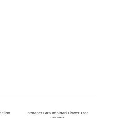
delion
Fototapet Fara Imbinari Flower Tree
Fototapet
Fantasy