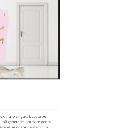
ne dintr-o singură bucată pe
timă generație, potrivite pentru
lavabil, se poate curăța cu un