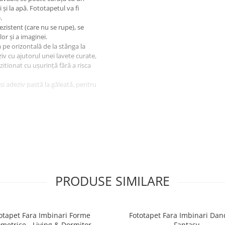
 și la apă. Fototapetul va fi
.
ezistent (care nu se rupe), se
or și a imaginei.
a pe orizontală de la stânga la
iv cu ajutorul unei lavete curate,
ozitionat cu ușurință fără a risca
osi adeziv pastă la găleată, pentru
igura protectia la livrare.
PRODUSE SIMILARE
otapet Fara Imbinari Forme
Fototapet Fara Imbinari Dan
metrice - Living & Dormitor
Fantasy