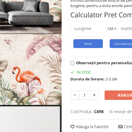
introdu dimensiunile exacte ale per
lungime, pentru a evita erorile peret
Calculator Pret Co
CM
×
Observații pentru personaliz
IN STOC
Durata de livrare:
2-3 zile
ADAUG
Cod Produs:
C898
Ai nevoie de
Adauga la Favorite
Cere 