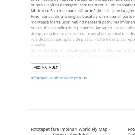
burete și apă cu detergent, este rezistent la lumina soarelui
fabricat cu 5cm mai mare atât pe înălțime cât și pe lungime
Fiind fabricat dintr-o singură bucată și din material foarte r
montează foarte ușor, nefiind necesară potrivirea îmbinăril
Adezivul se va aplica doar pe perete, iar tapetul se va aplic
dreapta sau invers și se va scoate aerul și surplusul de adez
rola de silicon sau spaclu de plastic. Poate fi dezlipit și rep
ruperea.
Adezivul este inclus și va îinsoți tapetul. La fel se poate fol
tapet greu. Grosimea tapetului este de 280gr/mp.
Fototapetul va fi expediat intr-un tub de carton care ii va as
VEZI MAI MULT
Informatii conformitate produs
Fototapet fara imbinari World Fly Map -
Fot
Camera Copilului
Geo