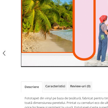
Caracteristici
Review-uri
(0)
Descriere
Fototapet din vinyl pe baza de țesătură, fabricat pentru ti
toată dimensiunea peretelui. Printat cu cerneluri eco de ul
orice încăpere și rezistent la uzură. Fototapetul este super