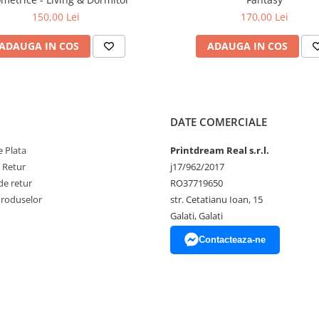
150,00 Lei
170,00 Lei
ADAUGA IN COS
ADAUGA IN COS
DATE COMERCIALE
 Plata
Printdream Real s.r.l.
e Retur
j17/962/2017
de retur
RO37719650
Produselor
str. Cetatianu Ioan, 15
Galati, Galati
Contacteaza-ne