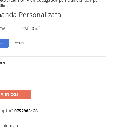
etelui tau, noi ii v-om adauga 5cm pe inaltime si 10cm pe
ilor.
manda Personalizata
2
CM =
0
m
Total:
0
are
A IN COS
 ajutor?
0752985126
informatii