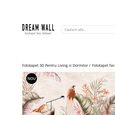
Fototapet fara imbinari
ExclusivArt
Abstract
Arhitectura
Fluid Art
Forme Geometrice
Fototapet 3D Pentru Living si Dormitor /
Fototapet far
Fototapet 3D
Frescă
NOU
Frunze
Natura
Peisaj
Pentru copii