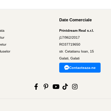
Date Comerciale
ata
Printdream Real s.r.l.
tur
j17/962/2017
etur
RO37719650
duselor
str. Cetatianu Ioan, 15
Galati, Galati
Contacteaza-ne