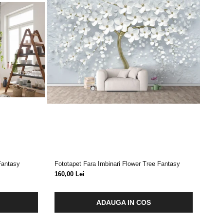
Fantasy
Fototapet Fara Imbinari Flower Tree Fantasy
Fo
Do
160,00 Lei
15
ADAUGA IN COS