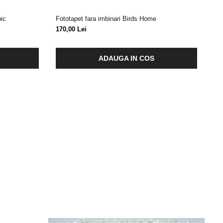
pic
Fototapet fara imbinari Birds Home
Fot
170,00 Lei
17
ADAUGA IN COS