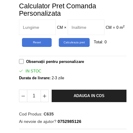
Calculator Pret Comanda
Personalizata
2
CM
×
CM =
0
m
Total:
0
Observații pentru personalizare
IN STOC
Durata de livrare:
2-3 zile
ADAUGA IN COS
Cod Produs:
C635
Ai nevoie de ajutor?
0752985126