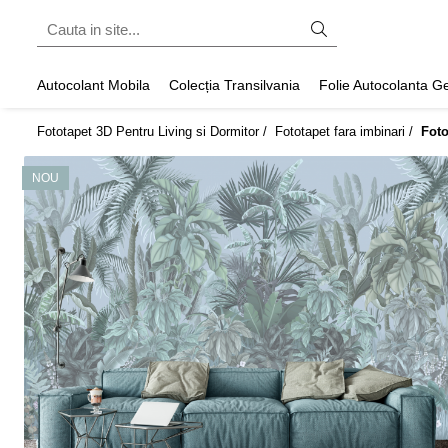
Fototapet fara imbinari
Autocolant Mobila
Colecția Transilvania
Folie Autocolanta 
ExclusivArt
Fototapet 3D Pentru Living si Dormitor /
Fototapet fara imbinari /
Foto
Abstract
Arhitectura
NOU
Fluid Art
Forme Geometrice
Fototapet 3D
Frescă
Frunze
Natura
Peisaj
Pentru copii