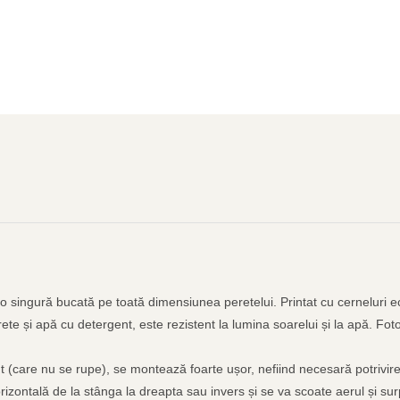
-o singură bucată pe toată dimensiunea peretelui. Printat cu cerneluri ec
ete și apă cu detergent, este rezistent la lumina soarelui și la apă. Fot
ent (care nu se rupe), se montează foarte ușor, nefiind necesară potrivire
rizontală de la stânga la dreapta sau invers și se va scoate aerul și sur