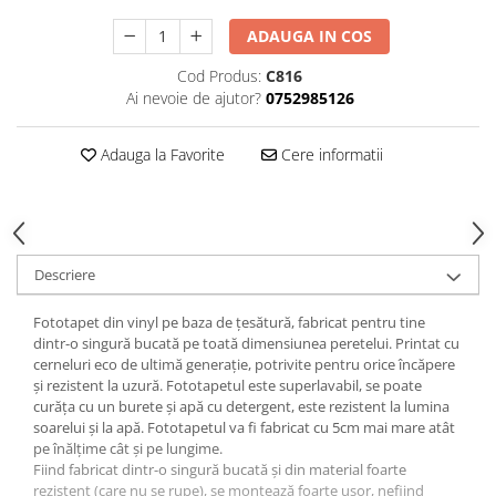
ADAUGA IN COS
Cod Produs:
C816
Ai nevoie de ajutor?
0752985126
Adauga la Favorite
Cere informatii
Descriere
Fototapet din vinyl pe baza de țesătură, fabricat pentru tine
dintr-o singură bucată pe toată dimensiunea peretelui. Printat cu
cerneluri eco de ultimă generație, potrivite pentru orice încăpere
și rezistent la uzură. Fototapetul este superlavabil, se poate
curăța cu un burete și apă cu detergent, este rezistent la lumina
soarelui și la apă. Fototapetul va fi fabricat cu 5cm mai mare atât
pe înălțime cât și pe lungime.
Fiind fabricat dintr-o singură bucată și din material foarte
rezistent (care nu se rupe), se montează foarte ușor, nefiind