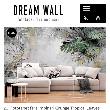
Fototapet fara imbinari
ExclusivArt
NOU
Abstract
Arhitectura
Fluid Art
Forme Geometrice
Fototapet 3D
Frescă
Frunze
Natura
Peisaj
Pentru copii
Fototapet fara imbinari Grunge Tropical Leaves