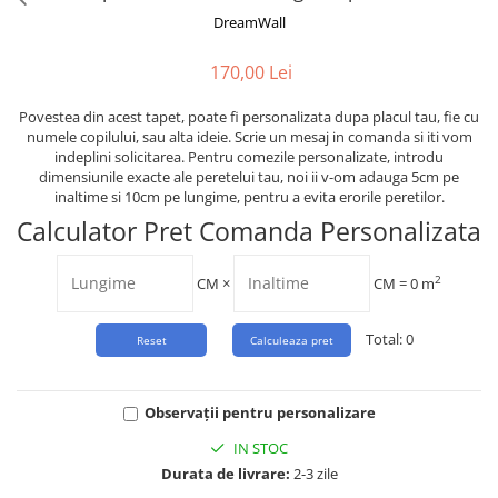
Tropical
DreamWall
Watercolor
170,00 Lei
Povestea din acest tapet, poate fi personalizata dupa placul tau, fie cu
numele copilului, sau alta ideie. Scrie un mesaj in comanda si iti vom
indeplini solicitarea. Pentru comezile personalizate, introdu
dimensiunile exacte ale peretelui tau, noi ii v-om adauga 5cm pe
inaltime si 10cm pe lungime, pentru a evita erorile peretilor.
Calculator Pret Comanda Personalizata
2
CM
×
CM =
0
m
Total:
0
Observații pentru personalizare
IN STOC
Durata de livrare:
2-3 zile