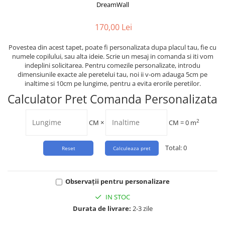
Tropical
DreamWall
Watercolor
170,00 Lei
Povestea din acest tapet, poate fi personalizata dupa placul tau, fie cu
numele copilului, sau alta ideie. Scrie un mesaj in comanda si iti vom
indeplini solicitarea. Pentru comezile personalizate, introdu
dimensiunile exacte ale peretelui tau, noi ii v-om adauga 5cm pe
inaltime si 10cm pe lungime, pentru a evita erorile peretilor.
Calculator Pret Comanda Personalizata
2
CM
×
CM =
0
m
Total:
0
Observații pentru personalizare
IN STOC
Durata de livrare:
2-3 zile