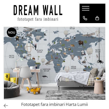
Fototapet fara imbinari
ExclusivArt
NOU
Abstract
Arhitectura
Fluid Art
Forme Geometrice
Fototapet 3D
Frescă
Frunze
Natura
Peisaj
Pentru copii
Fototapet fara imbinari Harta Lumii