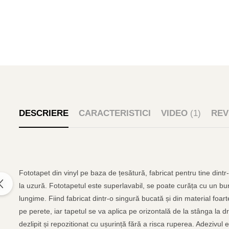
DESCRIERE
CARACTERISTICI
VIDEO
(1)
REV
Fototapet din vinyl pe baza de țesătură, fabricat pentru tine dintr
la uzură. Fototapetul este superlavabil, se poate curăța cu un bur
lungime. Fiind fabricat dintr-o singură bucată și din material foar
pe perete, iar tapetul se va aplica pe orizontală de la stânga la d
dezlipit și repozitionat cu ușurință fără a risca ruperea. Adezivul