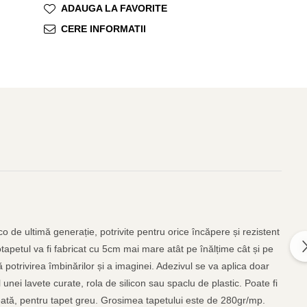
ADAUGA LA FAVORITE
CERE INFORMATII
o de ultimă generație, potrivite pentru orice încăpere și rezistent
otapetul va fi fabricat cu 5cm mai mare atât pe înălțime cât și pe
 potrivirea îmbinărilor și a imaginei. Adezivul se va aplica doar
unei lavete curate, rola de silicon sau spaclu de plastic. Poate fi
găleată, pentru tapet greu. Grosimea tapetului este de 280gr/mp.