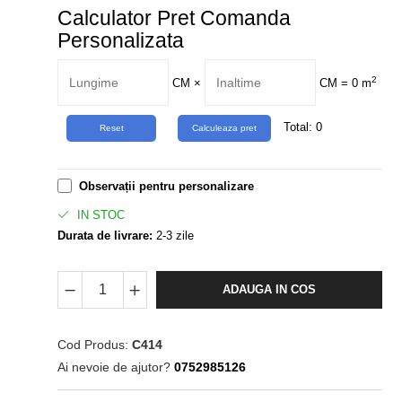
Calculator Pret Comanda
Personalizata
2
CM
×
CM =
0
m
Total:
0
Observații pentru personalizare
IN STOC
Durata de livrare:
2-3 zile
ADAUGA IN COS
Cod Produs:
C414
Ai nevoie de ajutor?
0752985126