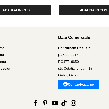
ADAUGA IN COS
ADAUGA IN COS
Date Comerciale
ata
Printdream Real s.r.l.
tur
j17/962/2017
etur
RO37719650
duselor
str. Cetatianu Ioan, 15
Galati, Galati
Contacteaza-ne