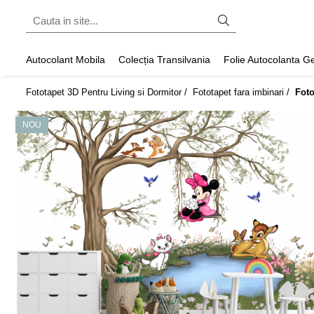
Fototapet fara imbinari
Autocolant Mobila
Colecția Transilvania
Folie Autocolanta 
ExclusivArt
Fototapet 3D Pentru Living si Dormitor /
Fototapet fara imbinari /
Foto
Abstract
Arhitectura
NOU
Fluid Art
Forme Geometrice
Fototapet 3D
Frescă
Frunze
Natura
Peisaj
Pentru copii