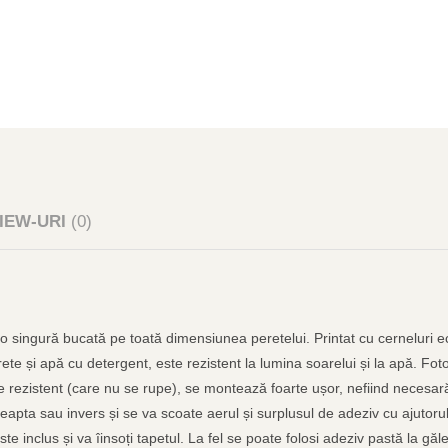
IEW-URI
(0)
-o singură bucată pe toată dimensiunea peretelui. Printat cu cerneluri ec
ete și apă cu detergent, este rezistent la lumina soarelui și la apă. Fot
te rezistent (care nu se rupe), se montează foarte ușor, nefiind necesară
reapta sau invers și se va scoate aerul și surplusul de adeziv cu ajutorul 
 este inclus și va îinsoți tapetul. La fel se poate folosi adeziv pastă la 