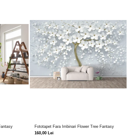
Fantasy
Fototapet Fara Imbinari Flower Tree Fantasy
Fo
Do
160,00 Lei
15