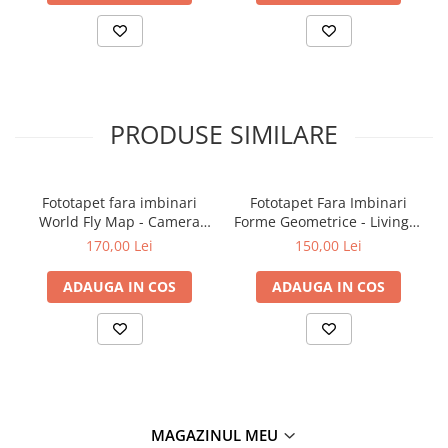
PRODUSE SIMILARE
Fototapet fara imbinari
Fototapet Fara Imbinari
World Fly Map - Camera
Forme Geometrice - Living &
Copilului
Dormitor
170,00 Lei
150,00 Lei
ADAUGA IN COS
ADAUGA IN COS
MAGAZINUL MEU