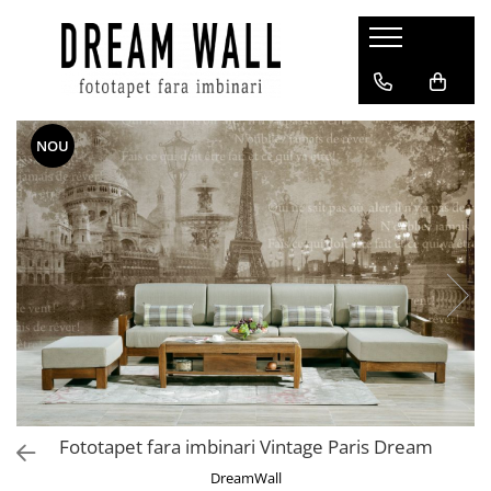
Fototapet fara imbinari
ExclusivArt
NOU
Abstract
Arhitectura
Fluid Art
Forme Geometrice
Fototapet 3D
Frescă
Frunze
Natura
Peisaj
Fototapet fara imbinari Vintage Paris Dream
Pentru copii
DreamWall