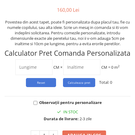
Tropical
160,00 Lei
Watercolor
Povestea din acest tapet, poate fi personalizata dupa placul tau, fie cu
numele copilului, sau alta ideie. Scrie un mesaj in comanda si iti vom
indeplini solicitarea. Pentru comezile personalizate, introdu
dimensiunile exacte ale peretelui tau, noi ii v-om adauga 5cm pe
inaltime si 10cm pe lungime, pentru a evita erorile peretilor.
Calculator Pret Comanda Personalizata
2
CM
×
CM =
0
m
Total:
0
Observații pentru personalizare
IN STOC
Durata de livrare:
2-3 zile