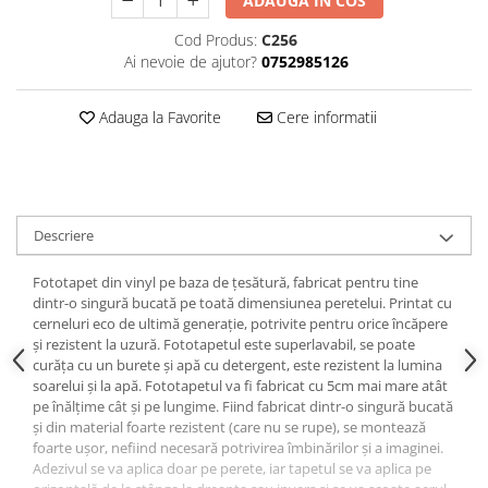
ADAUGA IN COS
Cod Produs:
C256
Ai nevoie de ajutor?
0752985126
Adauga la Favorite
Cere informatii
Descriere
Fototapet din vinyl pe baza de țesătură, fabricat pentru tine
dintr-o singură bucată pe toată dimensiunea peretelui. Printat cu
cerneluri eco de ultimă generație, potrivite pentru orice încăpere
și rezistent la uzură. Fototapetul este superlavabil, se poate
curăța cu un burete și apă cu detergent, este rezistent la lumina
soarelui și la apă. Fototapetul va fi fabricat cu 5cm mai mare atât
pe înălțime cât și pe lungime. Fiind fabricat dintr-o singură bucată
și din material foarte rezistent (care nu se rupe), se montează
foarte ușor, nefiind necesară potrivirea îmbinărilor și a imaginei.
Adezivul se va aplica doar pe perete, iar tapetul se va aplica pe