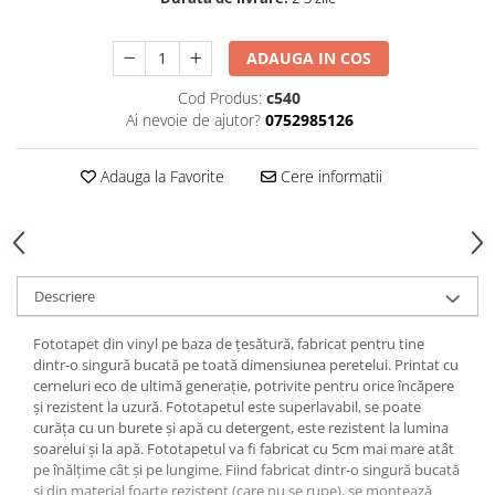
ADAUGA IN COS
Cod Produs:
c540
Ai nevoie de ajutor?
0752985126
Adauga la Favorite
Cere informatii
Descriere
Fototapet din vinyl pe baza de țesătură, fabricat pentru tine
dintr-o singură bucată pe toată dimensiunea peretelui. Printat cu
cerneluri eco de ultimă generație, potrivite pentru orice încăpere
și rezistent la uzură. Fototapetul este superlavabil, se poate
curăța cu un burete și apă cu detergent, este rezistent la lumina
soarelui și la apă. Fototapetul va fi fabricat cu 5cm mai mare atât
pe înălțime cât și pe lungime. Fiind fabricat dintr-o singură bucată
și din material foarte rezistent (care nu se rupe), se montează