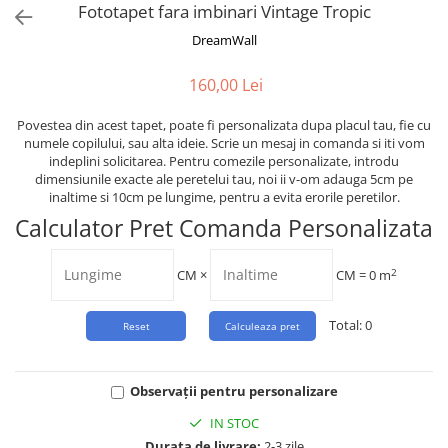
Tropical
Fototapet fara imbinari Vintage Tropic
Watercolor
DreamWall
160,00 Lei
Povestea din acest tapet, poate fi personalizata dupa placul tau, fie cu
numele copilului, sau alta ideie. Scrie un mesaj in comanda si iti vom
indeplini solicitarea. Pentru comezile personalizate, introdu
dimensiunile exacte ale peretelui tau, noi ii v-om adauga 5cm pe
inaltime si 10cm pe lungime, pentru a evita erorile peretilor.
Calculator Pret Comanda Personalizata
2
CM
×
CM =
0
m
Total:
0
Observații pentru personalizare
IN STOC
Durata de livrare:
2-3 zile