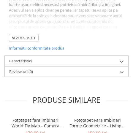
foarte ușor, nefiind necesară potrivirea îmbinărilor și a imaginei.
Adezivul se va aplica doar pe perete, iar tapetul se va aplica pe
orizontală de la stânga la dreapta sau invers și se va scoate aerul
și surplusul de adeziv cu ajutorul unei lavete curate, rola de
silicon sau spaclu de plastic. Poate fi dezlipit și repozitionat cu
ușurință fără a risca ruperea. Adezivul este inclus și va îinsoți
tapetul. La fel se poate folosi adeziv pastă la găleată, pentru tapet
VEZI MAI MULT
greu. Grosimea tapetului este de 280gr/mp. Fototapetul va fi
Informatii conformitate produs
expediat intr-un tub de carton care ii va asigura protectia la
livrare.
Caracteristici
Review-uri
(0)
PRODUSE SIMILARE
Fototapet fara imbinari
Fototapet Fara Imbinari
World Fly Map - Camera
Forme Geometrice - Living &
Copilului
Dormitor
170,00 Lei
150,00 Lei