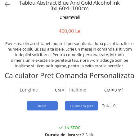
Tropical
Tablou Abstract Blue And Gold Alcohol Ink
3xL60xH100cm
Watercolor
DreamWall
400,00 Lei
Povestea din acest tapet, poate fi personalizata dupa placul tau, fie cu
numele copilului, sau alta ideie. Scrie un mesaj in comanda si iti vom
indeplini solicitarea. Pentru comezile personalizate, introdu
dimensiunile exacte ale peretelui tau, noi ii v-om adauga 5cm pe
inaltime si 10cm pe lungime, pentru a evita erorile peretilor.
Calculator Pret Comanda Personalizata
2
CM
×
CM =
0
m
Total:
0
IN STOC
Durata de livrare:
2-3 zile