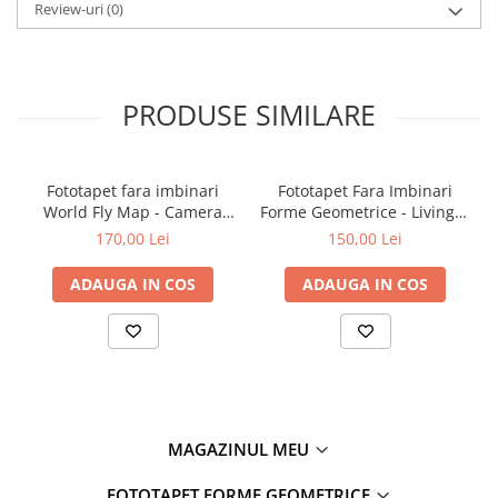
Review-uri
(0)
PRODUSE SIMILARE
Fototapet fara imbinari
Fototapet Fara Imbinari
World Fly Map - Camera
Forme Geometrice - Living &
Copilului
Dormitor
170,00 Lei
150,00 Lei
ADAUGA IN COS
ADAUGA IN COS
MAGAZINUL MEU
FOTOTAPET FORME GEOMETRICE