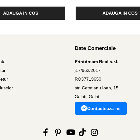
ADAUGA IN COS
ADAUGA IN COS
Date Comerciale
ata
Printdream Real s.r.l.
tur
j17/962/2017
etur
RO37719650
duselor
str. Cetatianu Ioan, 15
Galati, Galati
Contacteaza-ne