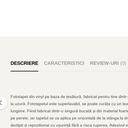
DESCRIERE
CARACTERISTICI
REVIEW-URI
(0)
Fototapet din vinyl pe baza de țesătură, fabricat pentru tine dintr
la uzură. Fototapetul este superlavabil, se poate curăța cu un bur
lungime. Fiind fabricat dintr-o singură bucată și din material foar
pe perete, iar tapetul se va aplica pe orizontală de la stânga la d
dezlipit și repozitionat cu ușurință fără a risca ruperea. Adezivul