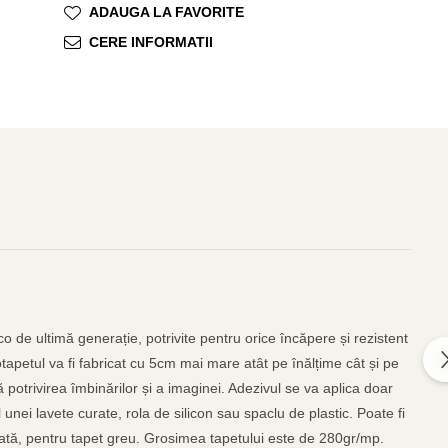
ADAUGA LA FAVORITE
CERE INFORMATII
o de ultimă generație, potrivite pentru orice încăpere și rezistent
otapetul va fi fabricat cu 5cm mai mare atât pe înălțime cât și pe
 potrivirea îmbinărilor și a imaginei. Adezivul se va aplica doar
unei lavete curate, rola de silicon sau spaclu de plastic. Poate fi
găleată, pentru tapet greu. Grosimea tapetului este de 280gr/mp.