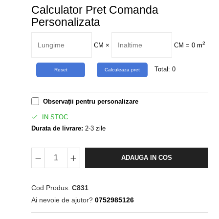
Calculator Pret Comanda
Personalizata
2
CM
×
CM =
0
m
Total:
0
Observații pentru personalizare
IN STOC
Durata de livrare:
2-3 zile
ADAUGA IN COS
Cod Produs:
C831
Ai nevoie de ajutor?
0752985126