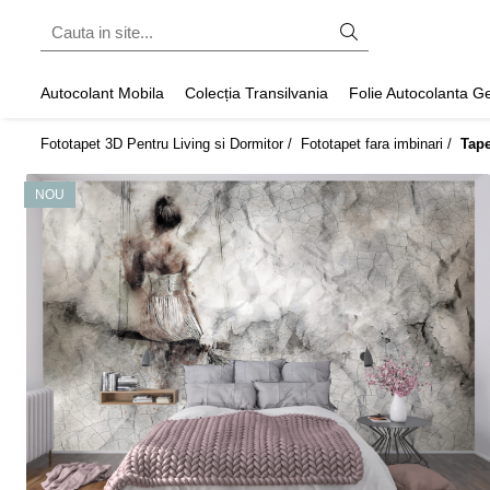
Fototapet fara imbinari
Autocolant Mobila
Colecția Transilvania
Folie Autocolanta 
ExclusivArt
Fototapet 3D Pentru Living si Dormitor /
Fototapet fara imbinari /
Tape
Abstract
Arhitectura
NOU
Fluid Art
Forme Geometrice
Fototapet 3D
Frescă
Frunze
Natura
Peisaj
Pentru copii