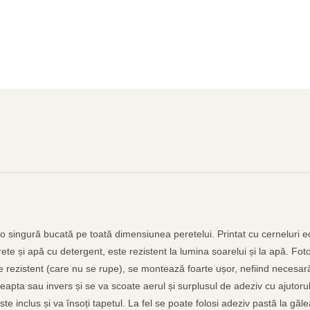
-o singură bucată pe toată dimensiunea peretelui. Printat cu cerneluri ec
ete și apă cu detergent, este rezistent la lumina soarelui și la apă. Fot
te rezistent (care nu se rupe), se montează foarte ușor, nefiind necesară
reapta sau invers și se va scoate aerul și surplusul de adeziv cu ajutorul 
 este inclus și va însoți tapetul. La fel se poate folosi adeziv pastă la 