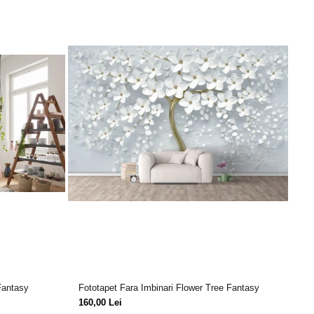
Fantasy
Fototapet Fara Imbinari Flower Tree Fantasy
Fo
Do
160,00 Lei
15