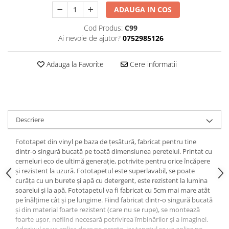
ADAUGA IN COS
Cod Produs:
C99
Ai nevoie de ajutor?
0752985126
Adauga la Favorite
Cere informatii
Descriere
Fototapet din vinyl pe baza de țesătură, fabricat pentru tine
dintr-o singură bucată pe toată dimensiunea peretelui. Printat cu
cerneluri eco de ultimă generație, potrivite pentru orice încăpere
și rezistent la uzură. Fototapetul este superlavabil, se poate
curăța cu un burete și apă cu detergent, este rezistent la lumina
soarelui și la apă. Fototapetul va fi fabricat cu 5cm mai mare atât
pe înălțime cât și pe lungime. Fiind fabricat dintr-o singură bucată
și din material foarte rezistent (care nu se rupe), se montează
foarte ușor, nefiind necesară potrivirea îmbinărilor și a imaginei.
Adezivul se va aplica doar pe perete, iar tapetul se va aplica pe