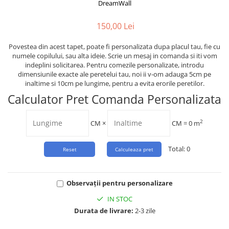
Tropical
DreamWall
Watercolor
150,00 Lei
Povestea din acest tapet, poate fi personalizata dupa placul tau, fie cu
numele copilului, sau alta ideie. Scrie un mesaj in comanda si iti vom
indeplini solicitarea. Pentru comezile personalizate, introdu
dimensiunile exacte ale peretelui tau, noi ii v-om adauga 5cm pe
inaltime si 10cm pe lungime, pentru a evita erorile peretilor.
Calculator Pret Comanda Personalizata
2
CM
×
CM =
0
m
Total:
0
Observații pentru personalizare
IN STOC
Durata de livrare:
2-3 zile