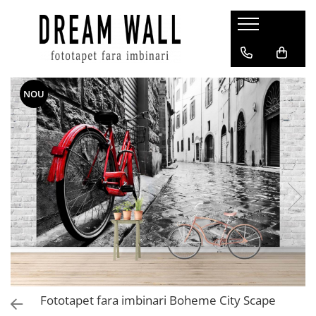
Fototapet fara imbinari
ExclusivArt
NOU
Abstract
Arhitectura
Fluid Art
Forme Geometrice
Fototapet 3D
Frescă
Frunze
Natura
Peisaj
Pentru copii
Fototapet fara imbinari Boheme City Scape